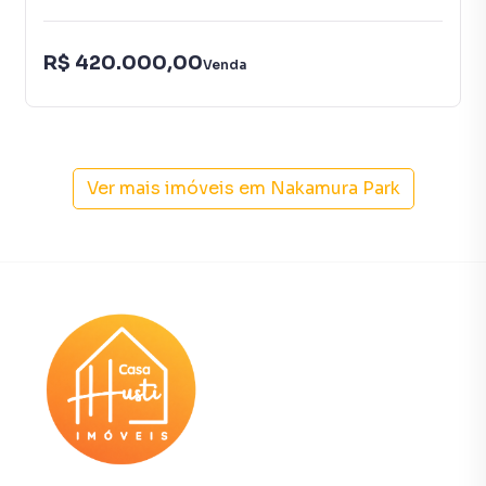
✔ Mercados e supermercados
✔ Farmácias
R$ 420.000,00
Venda
✔ Escolas
✔ Restaurantes
✔ Comércio local
✔ Fácil acesso à Rodovia Raposo Tavares
Ver mais imóveis em
Nakamura Park
Uma localização que une tranquilidade e praticidade no dia
a dia.
💰 Valor de locação: R$ 2.800 (pacote)
Venda: R$ 400.000,00
✨ Uma excelente opção para quem procura casa
confortável para alugar em Cotia com espaço externo e
ótima localização.
📞 Agende sua visita com o corretor Marcos no whats app
11 95559 4579