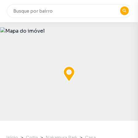
Início
Cotia
Nakamura Park
Casa