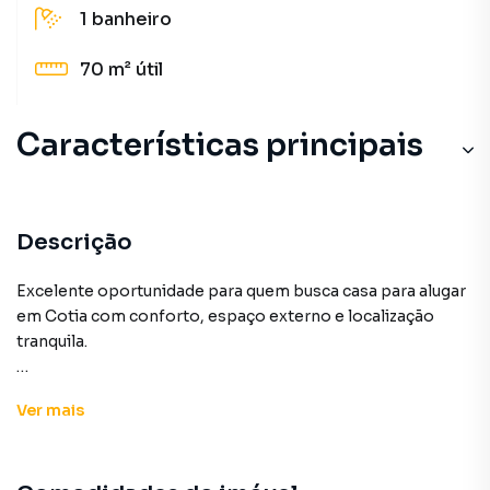
1
banheiro
70 m²
útil
Características principais
Churrasqueira
Armário Banheiro
Descrição
Aceita Pet
Excelente oportunidade para quem busca casa para alugar
em Cotia com conforto, espaço externo e localização
Gourmet
tranquila.
Ar-Condicionado
Esta casa no bairro Nakamura Park oferece ambientes
Ver
mais
bem distribuídos e um terreno amplo, ideal para quem
valoriza qualidade de vida, praticidade e espaço para
aproveitar com a família.