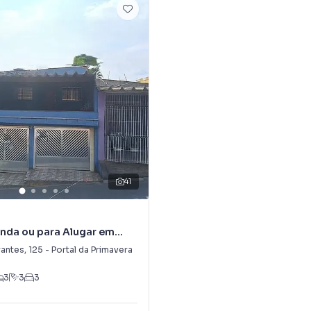
41
nda ou para Alugar em
 Primavera
rantes
,
125
-
Portal da Primavera
3
3
3