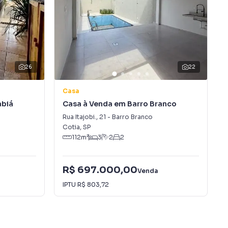
26
22
Casa
abiá
Casa à Venda em Barro Branco
Rua Itajobi.
,
21
-
Barro Branco
Cotia
,
SP
112
m²
3
2
2
R$ 697.000,00
Venda
IPTU
R$ 803,72