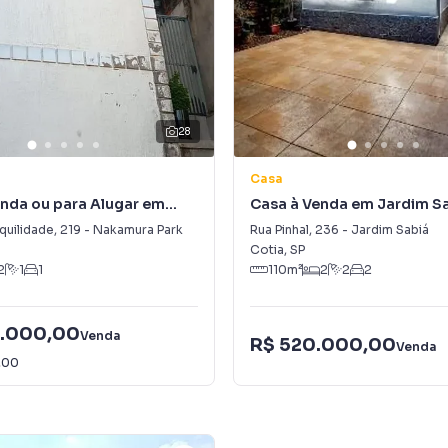
28
Casa
nda ou para Alugar em
Casa à Venda em Jardim S
 Park
quilidade
,
219
-
Nakamura Park
Rua Pinhal
,
236
-
Jardim Sabiá
Cotia
,
SP
2
1
1
110
m²
2
2
2
.000,00
Venda
R$ 520.000,00
Venda
,00