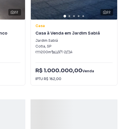
22
22
Casa
anco
Casa à Venda em Jardim Sabiá
Jardim Sabiá
Cotia
,
SP
200
m²
3
2
4
R$ 1.000.000,00
Venda
IPTU
R$ 162,00