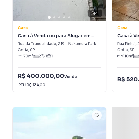
28
Casa
Casa
Casa à Venda ou para Alugar em
Casa à V
Nakamura Park
Rua da Tranquilidade
,
219
-
Nakamura Park
Rua Pinhal
,
Cotia
,
SP
Cotia
,
SP
70
m²
2
1
1
110
m²
R$ 400.000,00
Venda
R$ 520
IPTU
R$ 134,00