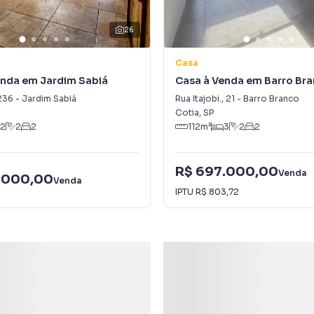
26
Casa
enda em Jardim Sabiá
Casa à Venda em Barro Br
236
-
Jardim Sabiá
Rua Itajobi.
,
21
-
Barro Branco
Cotia
,
SP
2
2
2
112
m²
3
2
2
R$ 697.000,00
Venda
.000,00
Venda
IPTU
R$ 803,72