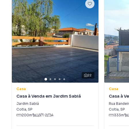
22
Casa
Casa
Casa à Venda em Jardim Sabiá
Casa à Ve
Portal da
Jardim Sabiá
Rua Bandei
Cotia
,
SP
Cotia
,
SP
200
m²
3
2
4
333
m²