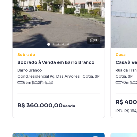
18
Sobrado
Casa
Sobrado à Venda em Barro Branco
Casa à Ve
Nakamura
Barro Branco
Rua da Tran
Cond.residencial Pq. Das Arvores
·
Cotia
,
SP
Cotia
,
SP
65
m²
2
1
2
70
m²
R$ 400
R$ 360.000,00
Venda
IPTU
R$ 134