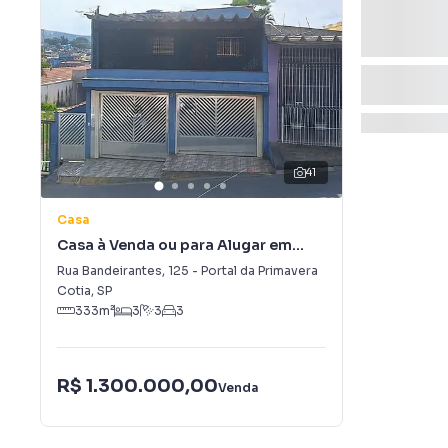
41
Casa
Casa à Venda ou para Alugar em
Portal da Primavera
Rua Bandeirantes
,
125
-
Portal da Primavera
Cotia
,
SP
333
m²
3
3
3
R$ 1.300.000,00
Venda