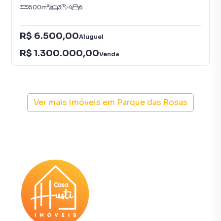
✔ Ótima oportunidade de compra em Cotia
500
m²
3
4
6
✨ Uma casa completa para quem procura espaço,
R$ 6.500,00
Aluguel
conforto e segurança em um condomínio residencial
R$ 1.300.000,00
tranquilo, pronta para receber sua família.
Venda
📲 Agende sua visita com a Casa Husti Imóveis e venha
conhecer essa casa no Residencial Parque das Rosas Fase
I, em Cotia/SP!
Ver mais imóveis em
Parque das Rosas
Casa para Venda em região valorizada do bairro Parque das
Rosas, em Cotia. Não encontrou o que procurava ou
deseja mais informações sobre Casa em Cotia? Entre em
contato com nossa equipe pelo telefone (11) 97493-7030.
A Casa Husti Imóveis tem mais opções de apartamentos,
casas residenciais e comerciais, sobrados, terrenos, lojas
e barracões para venda ou locação, além de