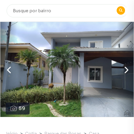
59
Início
Cotia
Parque das Rosas
Casa