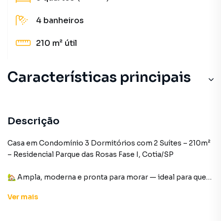
4
banheiros
210 m²
útil
Características principais
Portaria 24h
Piscina
Descrição
Armário Cozinha
Casa em Condomínio 3 Dormitórios com 2 Suítes – 210m²
– Residencial Parque das Rosas Fase I, Cotia/SP
Churrasqueira
🏡 Ampla, moderna e pronta para morar — ideal para quem
Aceita Pet
busca conforto, segurança e qualidade de vida em
Ver
mais
condomínio fechado em Cotia!