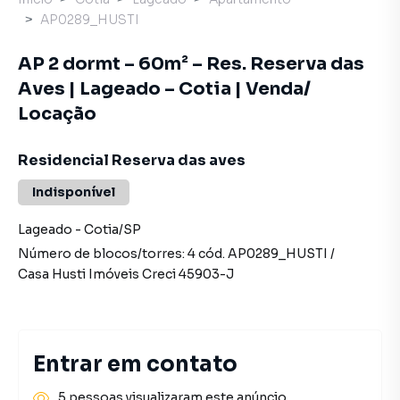
AP0289_HUSTI
AP 2 dormt – 60m² – Res. Reserva das
Aves | Lageado – Cotia | Venda/
Locação
Residencial Reserva das aves
Indisponível
Lageado
-
Cotia
/
SP
Número de blocos/torres:
4
cód.
AP0289_HUSTI
/
Casa Husti Imóveis
Creci
45903-J
Entrar em contato
5 pessoas visualizaram este anúncio