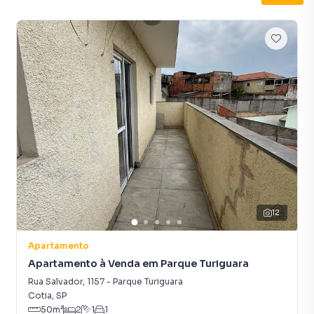
Churrasqueira
Porcelanato
Aceita Pet
Armário Cozinha
12
Apartamento
Apartamento à Venda em Parque Turiguara
Rua Salvador
,
1157
-
Parque Turiguara
Cotia
,
SP
50
m²
2
1
1