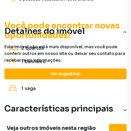
Você pode encontrar novas
Detalhes do imóvel
oportunidades!
Este imóvel não está mais disponível, mas você pode
2
quartos
conferir outros em nosso site ou deixar seu contato para
receber mais informações.
1
banheiro
Ver sugestões
60 m²
útil
1
vaga
Características principais
Piscina
Veja outros imóveis nesta região