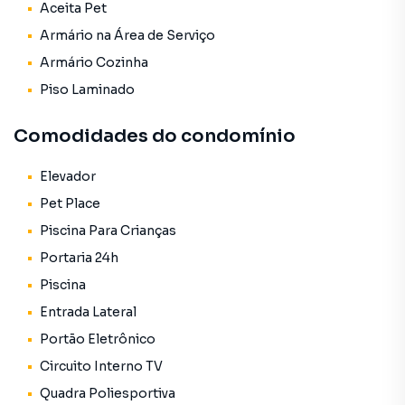
Aceita Pet
Armário na Área de Serviço
✨ Armários planejados nos dormitórios e banheiro
✨ Decoração moderna
Armário Cozinha
✨ Piso em porcelanato
Piso Laminado
✨ Elevador privativo
✨ Aquecimento elétrico
Comodidades do condomínio
✨ Ambientes amplos e bem distribuídos
Elevador
🏘️ Condomínio Reserva das Aves
Pet Place
✔ Portaria 24h
Piscina Para Crianças
✔ Guarita com segurança
Portaria 24h
✔ Piscina adulto e infantil
Piscina
✔ Academia
✔ Quadra poliesportiva
Entrada Lateral
✔ Playground
Portão Eletrônico
✔ Churrasqueira
Circuito Interno TV
✔ Pet place
✔ Circuito interno de TV
Quadra Poliesportiva