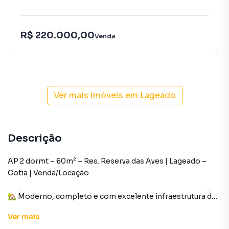
R$ 220.000,00
Venda
Ver mais imóveis em
Lageado
Descrição
AP 2 dormt – 60m² – Res. Reserva das Aves | Lageado –
Cotia | Venda/Locação
🏡 Moderno, completo e com excelente infraestrutura de
lazer — ideal para morar ou investir.
Ver
mais