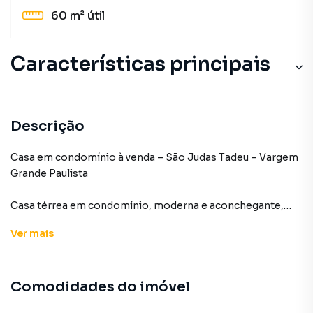
60 m²
útil
Características principais
Playground
Portão Eletrônico
Descrição
Armário Banheiro
Casa em condomínio à venda – São Judas Tadeu – Vargem
Grande Paulista
Churrasqueira
Casa térrea em condomínio, moderna e aconchegante,
Aceita Pet
construída em 2020. São 100 m² de área total e 60 m² de
Ver
mais
área construída, muito bem distribuídos.
Características do imóvel
Comodidades do imóvel
2 dormitórios