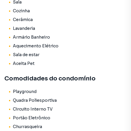
Sala
2 banheiros
Cozinha
Cerâmica
sala ampla e arejada
Lavanderia
cozinha funcional
Armário Banheiro
Aquecimento Elétrico
área de serviço
Sala de estar
churrasqueira privativa
Aceita Pet
Acabamentos e comodidades
Comodidades do condomínio
piso em cerâmica
Playground
Quadra Poliesportiva
armários nos banheiros
Circuito Interno TV
aquecimento elétrico
Portão Eletrônico
Churrasqueira
circuito interno de TV