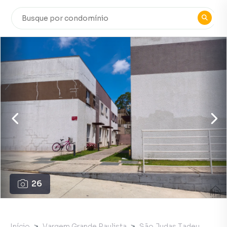
26
Início
Vargem Grande Paulista
São Judas Tadeu