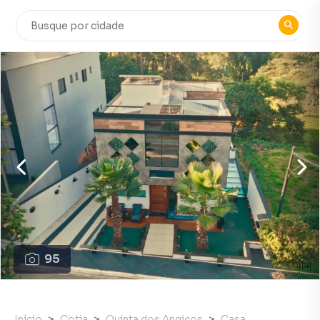
95
Início
Cotia
Quinta dos Angicos
Casa