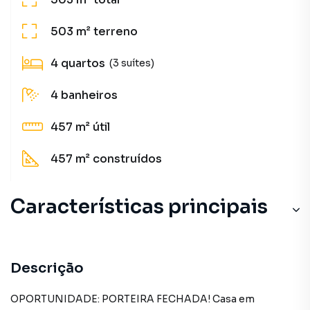
503 m²
terreno
4
quartos
(3 suítes)
4
banheiros
457 m²
útil
457 m²
construídos
Características principais
Hidromassagem
Aquecimento Solar
Descrição
Piscina
OPORTUNIDADE: PORTEIRA FECHADA! Casa em