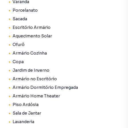
Varanda
✔ Hidromassagem
Porcelanato
✔ Ofurô
✔ Piscina
Sacada
✔ Jardim de inverno
Escritório Armário
✔ Armários embutidos
Aquecimento Solar
✔ Ambientes amplos e bem planejados
Ofurô
🏡 Diferenciais
Armário Cozinha
Copa
✔ Arquitetura contemporânea
Jardim de Inverno
✔ Planta espaçosa e funcional
✔ Ambientes sociais integrados e confortáveis
Armário no Escritório
✔ Área gourmet ideal para receber amigos e familiares
Armário Dormitório Empregada
✔ Jardim de inverno, trazendo mais charme e iluminação
Armário Home Theater
natural
✔ Piscina e hidromassagem para momentos de lazer e
Piso Ardósia
descanso
Sala de Jantar
✔ Ofurô para maior conforto e bem-estar
Lavanderia
✔ Armários embutidos em diversos ambientes