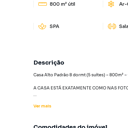
800 m²
útil
Ar-
SPA
Sal
Descrição
Casa Alto Padrão 8 dormt (5 suítes) – 800m² –
A CASA ESTÁ EXATAMENTE COMO NAS FOTO
🏡 Luxo, exclusividade e conforto em uma das
Ver
mais
Localizada no condomínio fechado Paisagem Cl
experiência única de moradia, cercada por natu
Comodidades do imóvel