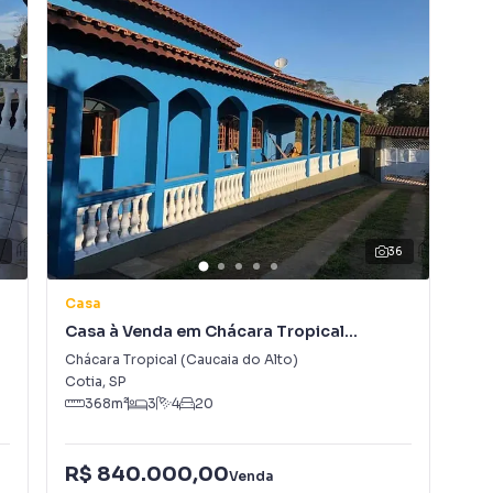
tureza
9
36
ulista
Casa
Ca
Casa à Venda em Chácara Tropical
Cas
(Caucaia do Alto)
Chácara Tropical (Caucaia do Alto)
Est
tes
Cotia
,
SP
Var
da
368
m²
3
4
20
iana
R$ 840.000,00
Venda
R$