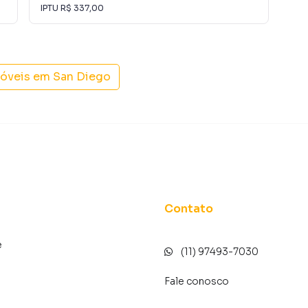
IPTU
R$ 337,00
 hóspedes
móveis em
San Diego
entos privativos
ão, conforto e qualidade de vida se encontram em
 e venha conhecer essa residência extraordinária!
Contato
ro San Diego, em Vargem Grande Paulista. Não encontrou
sobre Casa em Vargem Grande Paulista? Entre em
e
(11) 97493-7030
97493-7030.
Fale conosco
tamentos, casas residenciais e comerciais, sobrados,