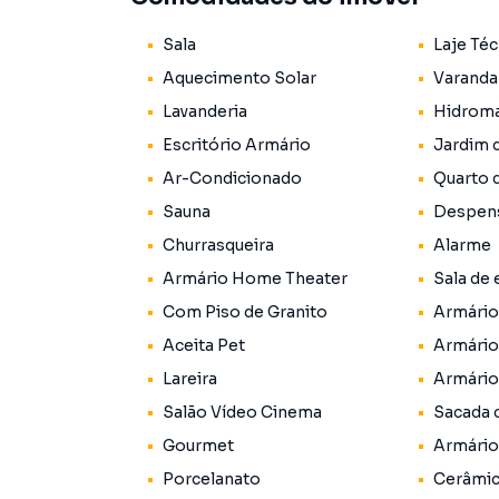
📐 Características do imóvel
Sala
Laje Téc
📏 Área construída: 800 m²
Aquecimento Solar
Varanda
📏 Área do terreno: 2.800 m²
Lavanderia
Hidrom
🏡 Construção: 2012
Escritório Armário
Jardim 
✔ 8 dormitórios
Ar-Condicionado
Quarto 
✔ 5 suítes
Sauna
Despen
✔ 10 banheiros
Churrasqueira
Alarme
✔ Salas amplas e integradas
Armário Home Theater
Sala de 
✔ Escritório equipado
✔ Cozinha moderna
Com Piso de Granito
Armário
✔ Mezanino
Aceita Pet
Armário
✔ Lavanderia
Lareira
Armário
✔ Jardim de inverno
✔ Sacadas com skin glass
Salão Vídeo Cinema
Sacada 
Gourmet
Armário
🏡 Diferenciais de alto padrão
Porcelanato
Cerâmi