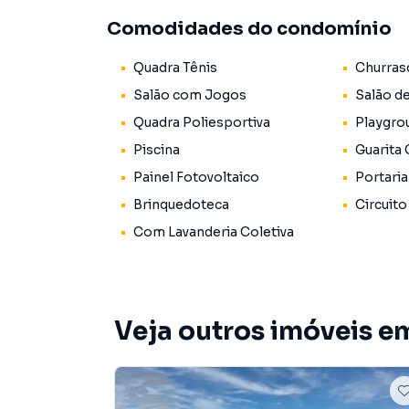
✨ Adega climatizada
Comodidades do condomínio
✨ Piscina
✨ Churrasqueira
Quadra Tênis
Churras
✨ Lareira
✨ Sistema de ar-condicionado
Salão com Jogos
Salão d
✨ Laje técnica
Quadra Poliesportiva
Playgro
✨ Ambientes amplos e sofisticados
Piscina
Guarita
✨ Excelente iluminação natural
Painel Fotovoltaico
Portaria
🌿 Área externa e lazer privativo
Brinquedoteca
Circuito
Com Lavanderia Coletiva
🏊 Piscina integrada ao espaço de convivência
🔥 Espaço gourmet completo
🌳 Amplo terreno com muito verde e privacid
🍷 Adega climatizada para apreciadores de vin
Veja outros imóveis e
Perfeito para receber amigos e familiares com
🏘️ Condomínio Paisagem Clair