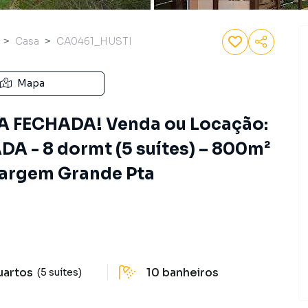
Casa
CA0461_HUSTI
Mapa
FECHADA! Venda ou Locação:
A - 8 dormt (5 suítes) – 800m²
Vargem Grande Pta
uartos
10
banheiros
(5 suítes)