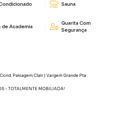
Condicionado
Sauna
Guarita Com
a de Academia
Segurança
 Cond. Paisagem Clair | Vargem Grande Pta
S - TOTALMENTE MOBILIADA!
 propriedades mais impressionantes da região.
air, esta residência de alto padrão oferece uma
reza, segurança e infraestrutura completa de lazer.