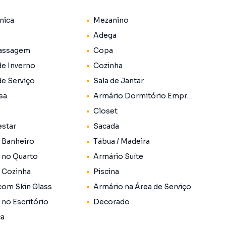
nica
Mezanino
Adega
assagem
Copa
de Inverno
Cozinha
de Serviço
Sala de Jantar
sa
Armário Dormitório Empregada
Closet
estar
Sacada
 Banheiro
Tábua / Madeira
 no Quarto
Armário Suíte
 Cozinha
Piscina
com Skin Glass
Armário na Área de Serviço
 no Escritório
Decorado
ca