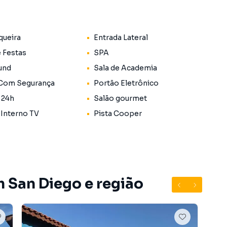
queira
Entrada Lateral
e Festas
SPA
und
Sala de Academia
 Com Segurança
Portão Eletrônico
 24h
Salão gourmet
 Interno TV
Pista Cooper
ade
ho
m San Diego e região
 conforto e sofisticação.