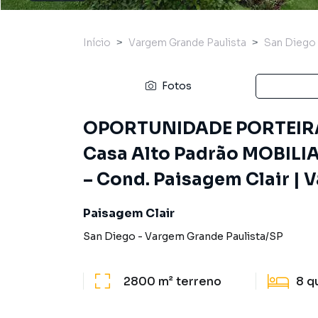
Início
Vargem Grande Paulista
San Diego
Fotos
OPORTUNIDADE PORTEIRA 
Casa Alto Padrão MOBILIAD
– Cond. Paisagem Clair | 
Paisagem Clair
San Diego
-
Vargem Grande Paulista
/
SP
2800 m²
terreno
8
q