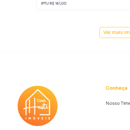
🌟 Destaques do imóvel
IPTU
R$ 161,00
✔ 800m² de construção
✔ Terreno com 2.800m²
✔ Ideal para famílias grandes ou recepção de
Ver mais i
✔ Condomínio de altíssimo padrão
✔ Excelente opção para moradia de luxo ou ev
✨ Uma propriedade exclusiva, onde sofisticaç
perfeita harmonia.
📲 Agende sua visita com a Casa Husti Imóveis
Conheça
Casa para Venda em região valorizada do bair
o que procurava ou deseja mais informações 
Nosso Tim
contato com nossa equipe pelo telefone (11) 
A Casa Husti Imóveis tem mais opções de apar