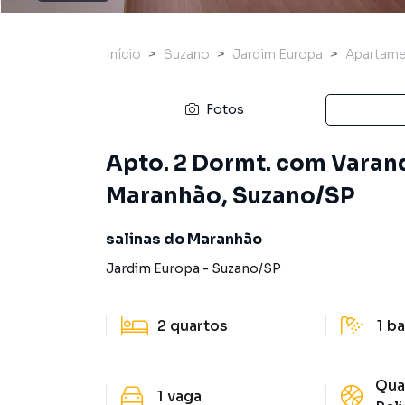
Início
Suzano
Jardim Europa
Apartam
Fotos
Apto. 2 Dormt. com Varand
Maranhão, Suzano/SP
salinas do Maranhão
Jardim Europa
-
Suzano
/
SP
2
quartos
1
ba
Qua
1
vaga