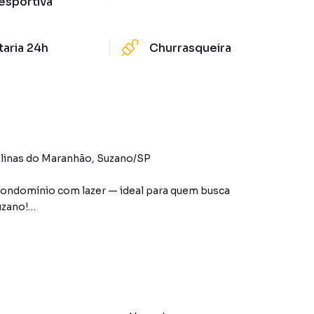
esportiva
taria 24h
Churrasqueira
alinas do Maranhão, Suzano/SP
ondomínio com lazer — ideal para quem busca
uzano!
 o novo morador