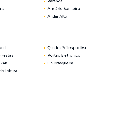
Varanda
ria
Armário Banheiro
Andar Alto
und
Quadra Poliesportiva
e Festas
Portão Eletrônico
 24h
Churrasqueira
de Leitura
 ocupação mais rápida
quena, quarto de hóspedes ou home office
nação natural
e e fácil manutenção
ção do dia a dia