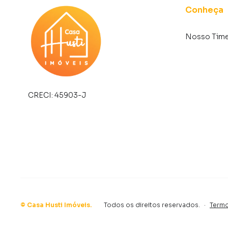
Conheça
✔ Apartamento em condomínio com estrutura 
✔ Boa opção para moradia própria ou invest
Nosso Tim
🏘️ Condomínio Salinas do Maranhão
✔ Portaria 24 horas
✔ Brinquedoteca
✔ Quadra poliesportiva
CRECI:
45903-J
✔ Academia
✔ Salão de festas
✔ Ambiente residencial, seguro e familiar
📍 Localização – Jardim Europa | Suzano/SP
✔ Localizado no bairro Jardim Europa, em Su
✔ Região com boa infraestrutura urbana
✔ Próximo a comércios, serviços e conveniênc
©
Casa Husti Imóveis
.
Todos os direitos reservados.
·
Termo
✔ Boa opção para quem busca praticidade na 
✔ Localização interessante para moradia ou i