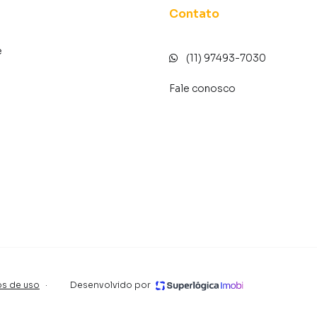
Contato
de lazer e segurança
imento
e
(11) 97493-7030
Fale conosco
zano
ias essenciais
s de uso
·
Desenvolvido por
rotina
nvestimento