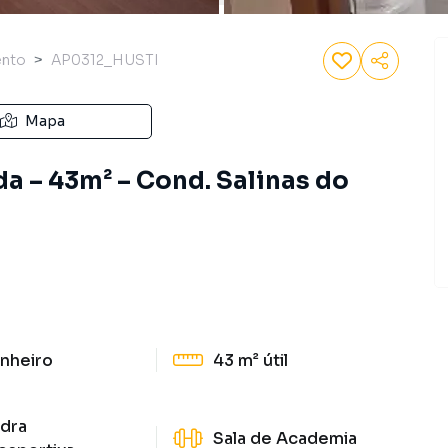
ento
AP0312_HUSTI
Mapa
a – 43m² – Cond. Salinas do
nheiro
43 m²
útil
dra
Sala de Academia