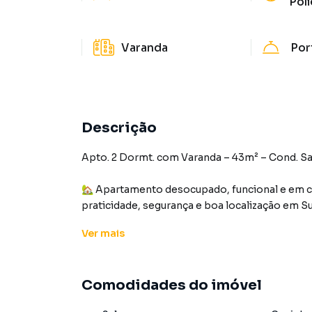
Poli
Varanda
Por
Descrição
Apto. 2 Dormt. com Varanda – 43m² – Cond. S
🏡 Apartamento desocupado, funcional e em c
praticidade, segurança e boa localização em S
Ver
mais
📐 Características do imóvel
📏 Área total: 43m²
Comodidades do imóvel
🏡 Construção: 2020
🆓 Imóvel desocupado – pronto para receber