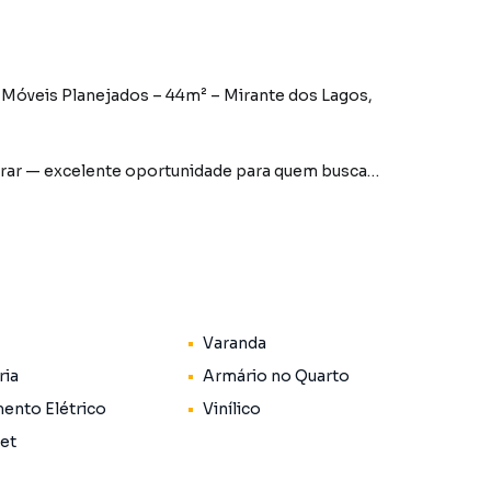
óveis Planejados – 44m² – Mirante dos Lagos,
orar — excelente oportunidade para quem busca
 em Cotia!
Varanda
ria
Armário no Quarto
ento Elétrico
Vinílico
Pet