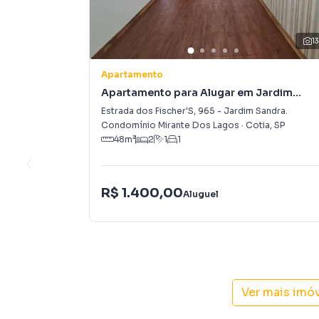
1
Apartamento
Apartamento para Alugar em Jardim
Sandra.
Estrada dos Fischer'S
,
965
-
Jardim Sandra.
Condomínio Mirante Dos Lagos
·
Cotia
,
SP
48
m²
2
1
1
R$ 1.400,00
Aluguel
Ver mais imó