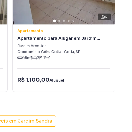
3
17
Apartamento
Apa
Apartamento para Alugar em Jardim
Ap
Arco-Íris
Jar
Jardim Arco-Íris
Jar
Condomínio Cdhu Cotia
·
Cotia
,
SP
Con
48
m²
2
1
1
R$
R$ 1.100,00
Aluguel
R$
Con
veis em
Jardim Sandra