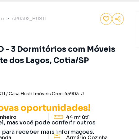
to
AP0302_HUSTI
 - 3 Dormitórios com Móveis
te dos Lagos, Cotia/SP
TI
/
Casa Husti Imóveis
Creci
45903-J
ovas oportunidades!
nheiro
44 m²
útil
el, mas você pode conferir outros
o para receber mais informações.
anda
Armário Cozinha