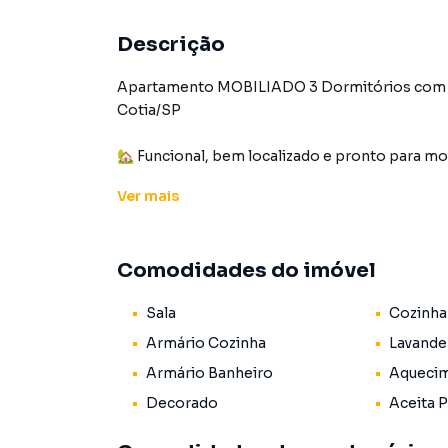
Descrição
Apartamento MOBILIADO 3 Dormitórios com M
Cotia/SP
🏡 Funcional, bem localizado e pronto para m
conforto, praticidade e ótimo custo-benefício
Ver
mais
📐 Características do imóvel
Comodidades do imóvel
📏 Área: 44m²
🏡 Construção: 2010
Sala
Cozinha
🆓 Imóvel desocupado – pronto para morar
Armário Cozinha
Lavande
✔ 3 dormitórios
Armário Banheiro
Aquecim
✔ Sala de estar
Decorado
Aceita 
✔ Cozinha
✔ Banheiro