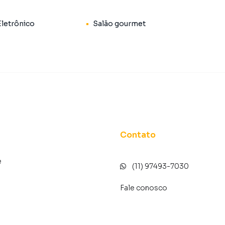
Eletrônico
Salão gourmet
ra famílias
Contato
ediata
e
 e praticidade
(11) 97493-7030
natural
Fale conosco