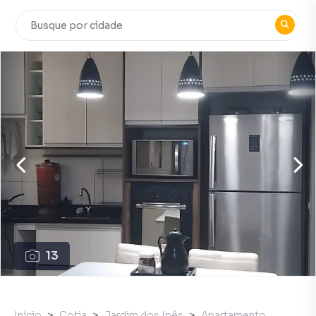
13
Início
Cotia
Jardim dos Ipês
Apartamento