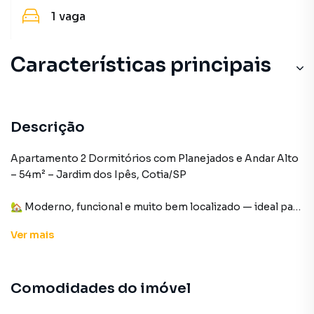
1
vaga
Características principais
Salão de Festas
Sacada
Descrição
Portão Eletrônico
Apartamento 2 Dormitórios com Planejados e Andar Alto
– 54m² – Jardim dos Ipês, Cotia/SP
Armário Cozinha
🏡 Moderno, funcional e muito bem localizado — ideal para
Armário no Quarto
quem busca conforto, praticidade e fácil acesso à Raposo
Ver
mais
Tavares!
📐 Características do imóvel
Comodidades do imóvel
📏 Área total/útil: 54m²