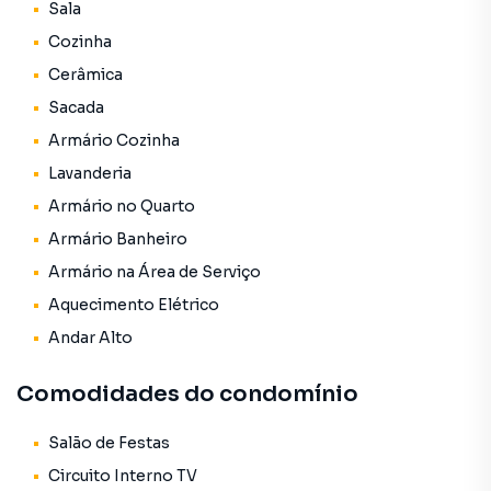
🏡 Construção: 2010
Sala
🏢 Andar alto
Cozinha
💰 Valor de venda: R$ 300.000,00
Cerâmica
🔑 Imóvel ocupado pelo proprietário
Sacada
✔ 2 dormitórios
Armário Cozinha
✔ Sala de estar
Lavanderia
✔ Cozinha
Armário no Quarto
✔ Banheiro
✔ Lavanderia
Armário Banheiro
✔ Sacada
Armário na Área de Serviço
✔ Piso em cerâmica
Aquecimento Elétrico
✔ Aquecimento elétrico
✔ Armários planejados nos dormitórios
Andar Alto
✔ Armários planejados na cozinha
✔ Armário no banheiro
Comodidades do condomínio
✔ Fogão e forno inclusos
✔ Ambientes bem distribuídos
Salão de Festas
Circuito Interno TV
🏡 Diferenciais