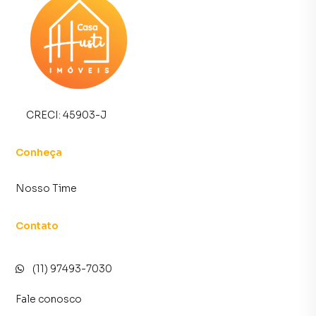
✔ Fogão e forno inclusos
✔ Fácil acesso à Raposo Tavares
✔ Excelente localização no Jardim dos Ipês
✔ Ótima oportunidade para morar ou investir
✔ Lazer para você e sua família ao seu alcance
✨ Um apartamento completo para quem busca
CRECI:
45903-J
praticidade, conforto e localização estratégica em Cotia.
Conheça
📲 Agende sua visita com a Casa Husti Imóveis e venha
conhecer esse apartamento no Jardim dos Ipês, em
Nosso Time
Cotia/SP!
Contato
Apartamento para Venda em região valorizada do bairro
Jardim dos Ipês, em Cotia. Não encontrou o que procurava
(11) 97493-7030
ou deseja mais informações sobre Apartamento em
Cotia? Entre em contato com nossa equipe pelo telefone
Fale conosco
(11) 97493-7030.