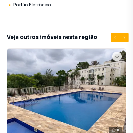
Portão Eletrônico
✔ Apartamento em andar alto, proporcionando mais
privacidade e vista privilegiada
✔ Planejados nos dormitórios, cozinha e banheiro
✔ Cozinha equipada com fogão e forno
Veja outros imóveis nesta região
✔ Sacada para maior ventilação e iluminação natural
✔ Planta funcional, com ótimo aproveitamento dos
espaços
✔ Imóvel bem conservado e pronto para receber novos
moradores
✔ Excelente opção para moradia própria ou investimento
🏘️ Condomínio / Estrutura
✔ Salão de festas
✔ Circuito interno de TV
✔ Portão eletrônico
✔ Ambiente residencial e seguro
✔ Estrutura prática para o dia a dia
28