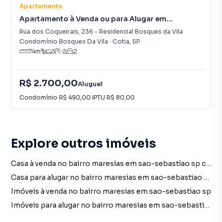
Apartamento
Apartamento à Venda ou para Alugar em
Residencial Bosques da Vila
Rua dos Coqueirais
,
236
-
Residencial Bosques da Vila
Condomínio Bosques Da Vila
·
Cotia
,
SP
74
m²
3
2
2
R$ 2.700,00
Aluguel
Condomínio
R$ 490,00
·
IPTU
R$ 80,00
Explore outros imóveis
Casa à venda no bairro maresias em sao-sebastiao sp com 2 vagas
Casa para alugar no bairro maresias em sao-sebastiao sp com 2 vagas
Imóveis à venda no bairro maresias em sao-sebastiao sp
Imóveis para alugar no bairro maresias em sao-sebastiao sp
Casa no bairro maresias em sao-sebastiao sp