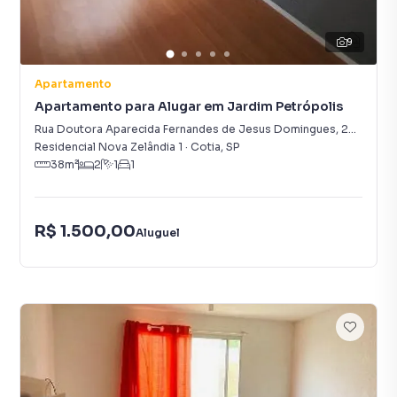
9
Apartamento
Apartamento para Alugar em Jardim Petrópolis
Rua Doutora Aparecida Fernandes de Jesus Domingues
,
22
-
Jardi
Residencial Nova Zelândia 1
·
Cotia
,
SP
38
m²
2
1
1
R$ 1.500,00
Aluguel