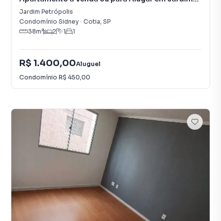
Petrópolis
Jardim Petrópolis
Condomínio Sidney
·
Cotia
,
SP
38
m²
2
1
1
R$ 1.400,00
Aluguel
Condomínio
R$ 450,00