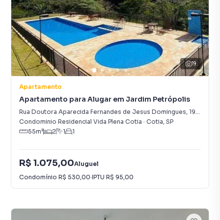
19
Apartamento
Apartamento para Alugar em Jardim Petrópolis
Rua Doutora Aparecida Fernandes de Jesus Domingues
,
191
-
Jardi
Condominio Residencial Vida Plena Cotia
·
Cotia
,
SP
55
m²
2
1
1
R$ 1.075,00
Aluguel
Condomínio
R$ 530,00
·
IPTU
R$ 95,00