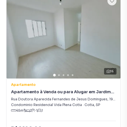
36
Apartamento
Apartamento à Venda ou para Alugar em Jardim
Petrópolis
Rua Doutora Aparecida Fernandes de Jesus Domingues
,
191
-
Jardi
Condominio Residencial Vida Plena Cotia
·
Cotia
,
SP
45
m²
2
1
1