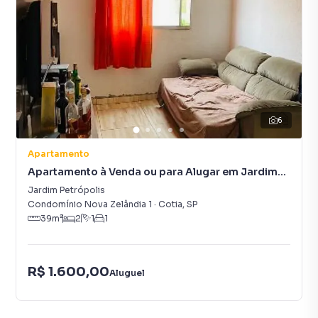
6
Apartamento
Apartamento à Venda ou para Alugar em Jardim
Petrópolis
Jardim Petrópolis
Condomínio Nova Zelândia 1
·
Cotia
,
SP
39
m²
2
1
1
R$ 1.600,00
Aluguel