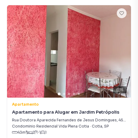
15
Apartamento
Apartamento para Alugar em Jardim Petrópolis
Rua Doutora Aparecida Fernandes de Jesus Domingues
,
453
-
Jard
Condominio Residencial Vida Plena Cotia
·
Cotia
,
SP
43
m²
2
1
1