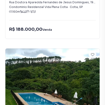
Rua Doutora Aparecida Fernandes de Jesus Domingues
,
191
-
Jardi
Condominio Residencial Vida Plena Cotia
·
Cotia
,
SP
50
m²
2
1
1
R$ 188.000,00
Venda