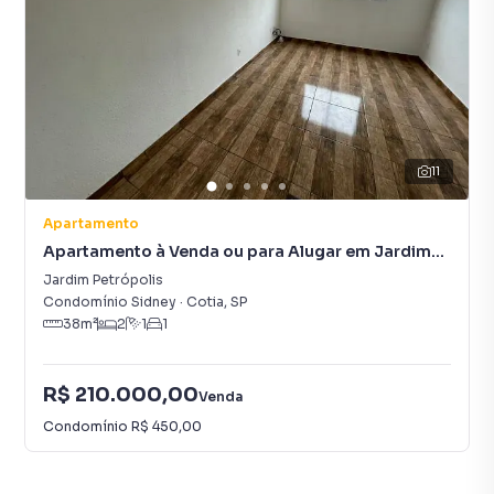
11
Apartamento
Apartamento à Venda ou para Alugar em Jardim
Petrópolis
Jardim Petrópolis
Condomínio Sidney
·
Cotia
,
SP
38
m²
2
1
1
R$ 210.000,00
Venda
Condomínio
R$ 450,00