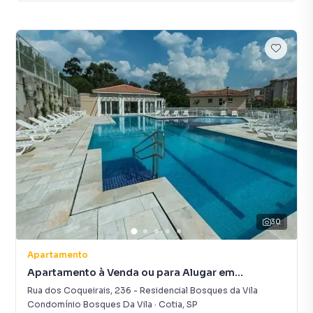
30
Apartamento
Apartamento à Venda ou para Alugar em
Residencial Bosques da Vila
Rua dos Coqueirais
,
236
-
Residencial Bosques da Vila
Condomínio Bosques Da Vila
·
Cotia
,
SP