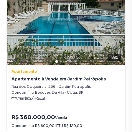
12
Apartamento
Apartamento à Venda em Jardim Petrópolis
Rua dos Coqueirais
,
236
-
Jardim Petrópolis
Condomínio Bosques Da Vila
·
Cotia
,
SP
74
m²
3
2
1
R$ 360.000,00
Venda
Condomínio
R$ 600,00
·
IPTU
R$ 120,00