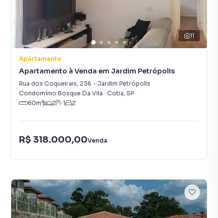
11
Apartamento
Apartamento à Venda em Jardim Petrópolis
Rua dos Coqueirais
,
236
-
Jardim Petrópolis
Condomínio Bosque Da Vila
·
Cotia
,
SP
60
m²
2
1
2
R$ 318.000,00
Venda