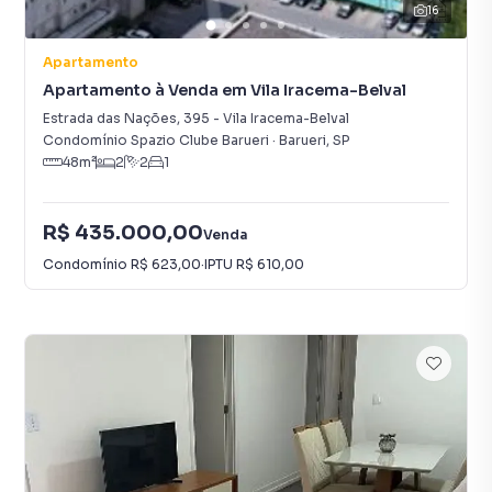
16
Apartamento
Apartamento à Venda em Vila Iracema-Belval
Estrada das Nações
,
395
-
Vila Iracema-Belval
Condomínio Spazio Clube Barueri
·
Barueri
,
SP
48
m²
2
2
1
R$ 435.000,00
Venda
Condomínio
R$ 623,00
·
IPTU
R$ 610,00