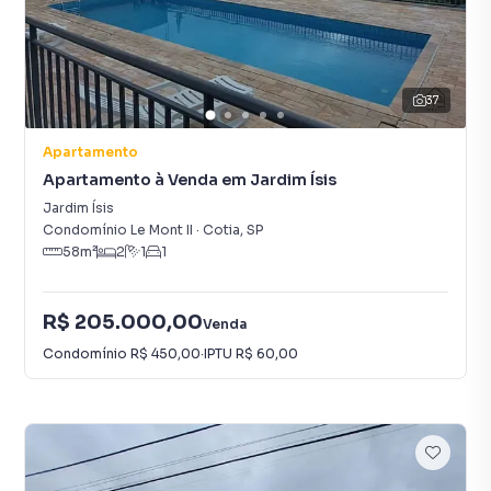
37
Apartamento
Apartamento à Venda em Jardim Ísis
Jardim Ísis
Condomínio Le Mont II
·
Cotia
,
SP
58
m²
2
1
1
R$ 205.000,00
Venda
Condomínio
R$ 450,00
·
IPTU
R$ 60,00