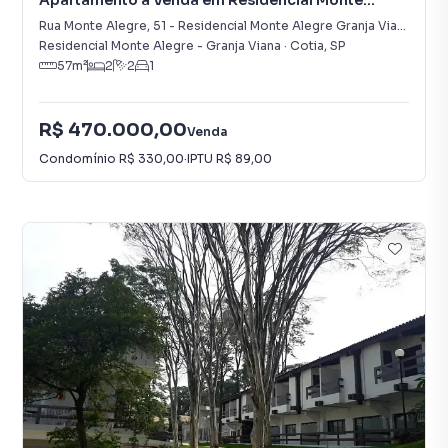
Apartamento à Venda em Residencial Monte
Alegre Granja Viana
Rua Monte Alegre
,
51
-
Residencial Monte Alegre Granja Viana
Residencial Monte Alegre - Granja Viana
·
Cotia
,
SP
57
m²
2
2
1
R$ 470.000,00
Venda
Condomínio
R$ 330,00
·
IPTU
R$ 89,00