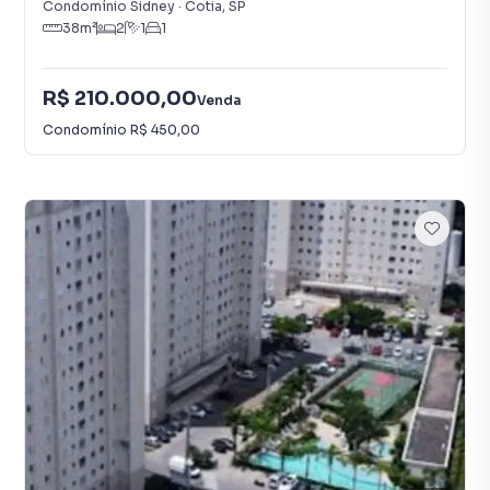
Condomínio Sidney
·
Cotia
,
SP
38
m²
2
1
1
R$ 210.000,00
Venda
Condomínio
R$ 450,00