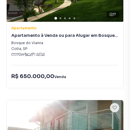
17
Apartamento
Apartamento à Venda ou para Alugar em Bosque
do Vianna
Bosque do Vianna
Cotia
,
SP
70
m²
1
2
2
R$ 650.000,00
Venda