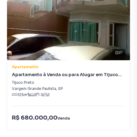
21
Apartamento
Apartamento à Venda ou para Alugar em Tijuco
Preto
Tijuco Preto
Vargem Grande Paulista
,
SP
125
m²
3
3
2
R$ 680.000,00
Venda