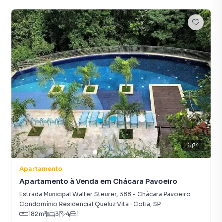
74
Apartamento
Apartamento à Venda em Chácara Pavoeiro
Estrada Municipal Walter Steurer
,
388
-
Chácara Pavoeiro
Condomínio Residencial Queluz Vita
·
Cotia
,
SP
182
m²
3
4
1