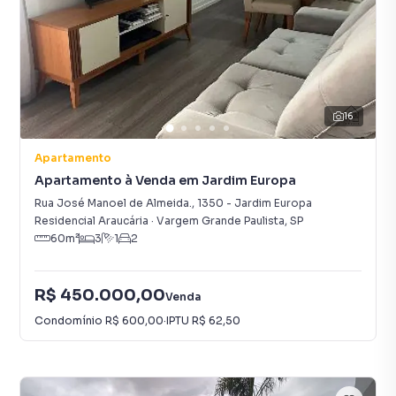
16
Apartamento
Apartamento à Venda em Jardim Europa
Rua José Manoel de Almeida.
,
1350
-
Jardim Europa
Residencial Araucária
·
Vargem Grande Paulista
,
SP
60
m²
3
1
2
R$ 450.000,00
Venda
Condomínio
R$ 600,00
·
IPTU
R$ 62,50