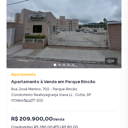
16
Apartamento
Apartamento à Venda em Parque Rincão
Rua José Menino
,
702
-
Parque Rincão
Condominio Realizzagranja Viana LL
·
Cotia
,
SP
46
m²
2
1
1
R$ 209.900,00
Venda
Condomínio
R$ 280,00
·
IPTU
R$ 80,00